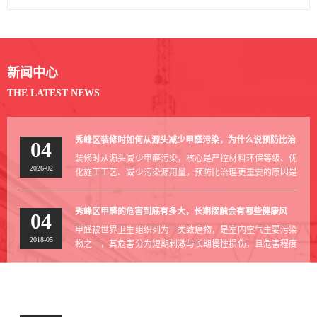
新闻中心
THE LATEST NEWS
秀峰区装修时如何从源头减少甲醛污染，为什么说预防比治
04
理更重要？
装修时从源头减少甲醛污染，核心是严控材料环保等级、优
2026-02
化施工工艺、减少污染源用量，预防比治理更重要的原因是
源头减排能从根本...
秀峰区甲醛的危害到底有多大，长期接触会有哪些健康风
04
险？
甲醛被世界卫生组织列为一类致癌物，是室内空气主要污染
2018-05
物之一，其危害分为短期刺激与长期慢性损伤，且危害程度
与浓度、接触时长...