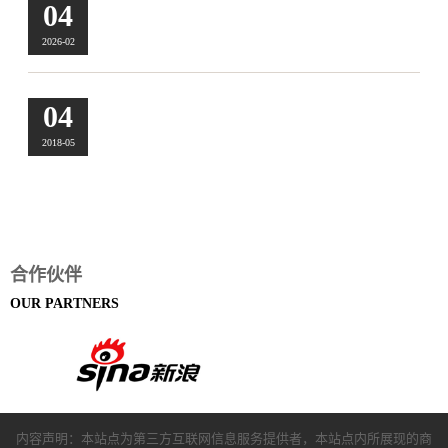
秀峰区家具板材是甲醛的主要来源吗，还有哪些隐蔽的甲醛
04
污染源？
家具板材是室内甲醛最主要的长期污染源，但并非唯一来
2026-02
源，装修中还有多个易被忽视的隐蔽污染源，共同构成室内
甲醛污染体系。人造...
秀峰区新房装修后甲醛超标是必然的吗，为什么会出现超标
04
情况？
新房装修后甲醛超标并非必然，但概率极高，核心原因是装
2018-05
修材料的甲醛叠加效应与污染源释放特性。首先，装修过程
中使用的绝大多数...
合作伙伴
OUR PARTNERS
内容声明：本站点为第三方互联网信息服务提供者，本站点内所展现的商